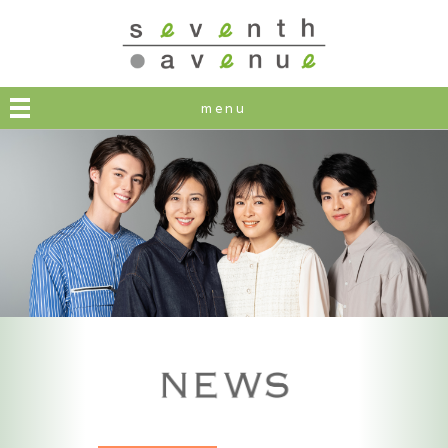
seventh avenue
menu
松嶋菜々子