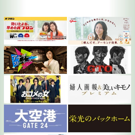
です
松嶋菜々子
TV
2026/07/13
カンテレ・フジテレビ系 連続ドラマ「GTO」 SP番組のお知らせで
す
嘉島陸
TV
2026/07/13
テレビ朝日「大空港～GATE24～」 SP番組のお知らせです
松嶋菜々子
TV
2026/06/30
7/6(月)21:00より ｶﾝﾃﾚ・ﾌｼﾞﾃﾚﾋﾞ系 ドラマ「GTOリバイバル」再放
送のお知らせです
嘉島陸
RELEASE
2026/05/26
Blu-ray ＆ DVD 映画『栄光のバックホーム』2026年 7月 29日(水)発
売予定
翔