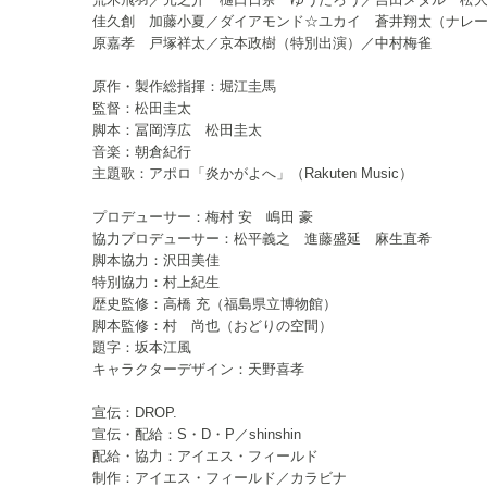
佳久創 加藤小夏／ダイアモンド☆ユカイ 蒼井翔太（ナレ
原嘉孝 戸塚祥太／京本政樹（特別出演）／中村梅雀
原作・製作総指揮：堀江圭馬
監督：松田圭太
脚本：冨岡淳広 松田圭太
音楽：朝倉紀行
主題歌：アポロ「炎かがよへ」（Rakuten Music）
プロデューサー：梅村 安 嶋田 豪
協力プロデューサー：松平義之 進藤盛延 麻生直希
脚本協力：沢田美佳
特別協力：村上紀生
歴史監修：高橋 充（福島県立博物館）
脚本監修：村 尚也（おどりの空間）
題字：坂本江風
キャラクターデザイン：天野喜孝
宣伝：DROP.
宣伝・配給：S・D・P／shinshin
配給・協力：アイエス・フィールド
制作：アイエス・フィールド／カラビナ