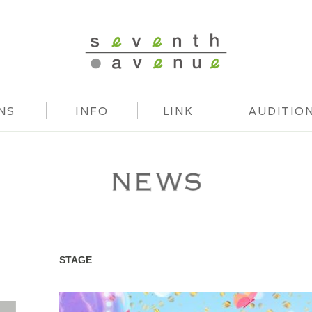
seventh avenue
NS
INFO
LINK
AUDITIO
STAGE
NEWS