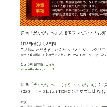
映画「炎かがよへ」入場者プレゼントのお知
4月3日(金)より3日間
ご入場いただきました皆様へ 『オリジナルクリア
※全上映劇場にて実施予定／数に限りがある為、なくなり次
全国の劇場情報は
こちら
https://theaters.jp/31709
映画
『炎かがよへ』（ほむら かがよえ）
出
2026年 4月 3日(金) TOHOシネマズ日比谷 
出演
荒木飛羽／元之介 樋口日奈 ゆうたろう／吉田メタル 松