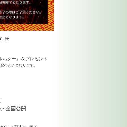
らせ
ホルダー』をプレゼント
第配布終了となります。
演
ほか 全国公開
大航也 杉江大志 翔／