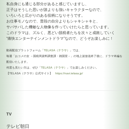
私自身にも通じる部分があると感じていますし、
正子はそうした思いが誰よりも強いキャラクターなので、
いろいろと広がりのある役柄になりそうです。
お仕事モノなので、普段の自分よりもシャキシャキと、
サバサバした機敏な人物像を作っていけたらと思っています。
このドラマは、ズルく、悪どい脱税者たちを次々と成敗していく
“痛快エンターテインメントドラマ”なので、どうぞお楽しみに！
動画配信プラットフォーム「
TELASA（テラサ）
」では、
毎週「おコメの女 －国税局資料調査課・雑国室－」の地上波放送終了後に、ドラマ本編を
配信いたします。
何度も見たい方は、ぜひ「
TELASA（テラサ）
」でお楽しみください。
【TELASA（テラサ）公式サイト】
https://navi.telasa.jp/
TV
テレビ朝日