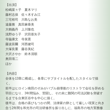
【出演】
松嶋菜々子 夏木マリ
藤村志保 佐々木すみ江
三宅裕司 川島なお美
遠藤雅 真田麻垂美
大鶴義丹 上川隆也
浅野ゆう子 沢田亜矢子
寺脇康文 寺泉憲
藤波辰爾 河西健司
大塚良重 藤谷美紀
大沢さやか 鈴木清順
奥田瑛二
ほか
【内容】
全体を13章に構成し、各章にサブタイトルを配したスタイルで描
く。
前半はヒロイン南田のぞみがバブル崩壊後のリストラで会社を辞める
羽目になり、3年間悩み、苦闘し、その末に難関の司法試験を突破す
るまでを台東区谷中を中心に描く。
後半は、合格の喜びもつかの間、法律家の卵として厳しい現実と向き
合う2年間を和光市の司法研修所を振り出しに、福島市の地方実務修