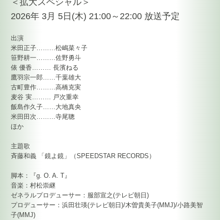
＜拡大スペシャル＞
2026年 3月 5日(木) 21:00～22:00 放送予定
出演
米田正子………松嶋菜々子
笹野耕一………佐野勇斗
俵 優香……… 長濱ねる
鷹羽宗一郎……千葉雄大
古町豊作………高橋克実
麦谷 実……… 戸次重幸
飯島作久子……大地真央
米田田次………寺尾聰
ほか
主題歌
斉藤和義 「鏡よ鏡」（SPEEDSTAR RECORDS）
脚本：『g. O. A. T』
音楽：村松崇継
ゼネラルプロデューサー：服部宣之(テレビ朝日)
プロデューサー：浜田壮瑛(テレビ朝日)/木曽貴美子(MMJ)/小路美智
子(MMJ)