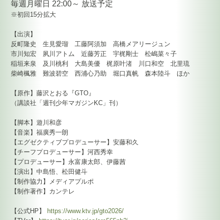
毎週月曜日 22:00～ 放送予定
※初回15分拡大
【出演】
反町隆史 生見愛瑠 工藤阿須加 高橋メアリージュン
市川知宏 夙川アトム 近藤芳正 宇梶剛士 松嶋菜々子
稲垣来泉 及川桃利 大島美優 梶原叶渚 川口和空 北里琉
柴崎楓雅 難波碧空 西浦心乃助 堀口真帆 森本陸斗 ほか
【原作】藤沢とおる『GTO』
（講談社「週刊少年マガジンKC」刊）
【脚本】遊川和彦
【音楽】福廣秀一朗
【エグゼクティブプロデューサー】安藤和久
【チーフプロデューサー】河西秀幸
【プロデューサー】永富康太郎、伊藤茜
【演出】中島悟、松田健斗
【制作協力】メディアプルポ
【制作著作】カンテレ
【公式HP】
https://www.ktv.jp/gto2026/