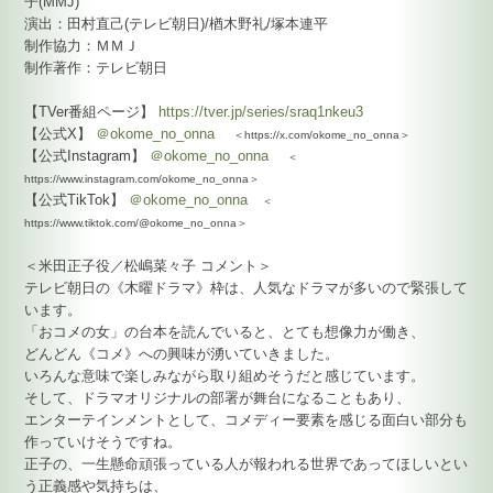
子(MMJ)
演出：田村直己(テレビ朝日)/楢木野礼/塚本連平
制作協力：ＭＭＪ
制作著作：テレビ朝日
【TVer番組ページ】
https://tver.jp/series/sraq1nkeu3
【公式X】
＠okome_no_onna
＜https://x.com/okome_no_onna＞
【公式Instagram】
＠okome_no_onna
＜
https://www.instagram.com/okome_no_onna＞
【公式TikTok】
＠okome_no_onna
＜
https://www.tiktok.com/@okome_no_onna＞
＜米田正子役／松嶋菜々子 コメント＞
テレビ朝日の《木曜ドラマ》枠は、人気なドラマが多いので緊張して
います。
「おコメの女」の台本を読んでいると、とても想像力が働き、
どんどん《コメ》への興味が湧いていきました。
いろんな意味で楽しみながら取り組めそうだと感じています。
そして、ドラマオリジナルの部署が舞台になることもあり、
エンターテインメントとして、コメディー要素を感じる面白い部分も
作っていけそうですね。
正子の、一生懸命頑張っている人が報われる世界であってほしいとい
う正義感や気持ちは、