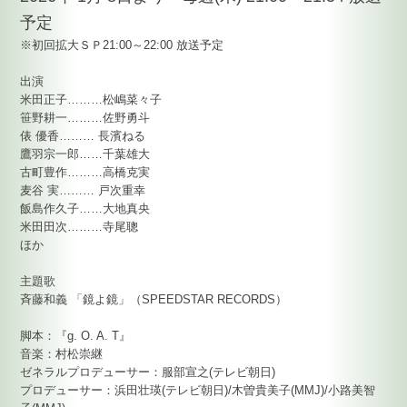
予定
※初回拡大ＳＰ21:00～22:00 放送予定
出演
米田正子………松嶋菜々子
笹野耕一………佐野勇斗
俵 優香……… 長濱ねる
鷹羽宗一郎……千葉雄大
古町豊作………高橋克実
麦谷 実……… 戸次重幸
飯島作久子……大地真央
米田田次………寺尾聰
ほか
主題歌
斉藤和義 「鏡よ鏡」（SPEEDSTAR RECORDS）
脚本：『g. O. A. T』
音楽：村松崇継
ゼネラルプロデューサー：服部宣之(テレビ朝日)
プロデューサー：浜田壮瑛(テレビ朝日)/木曽貴美子(MMJ)/小路美智