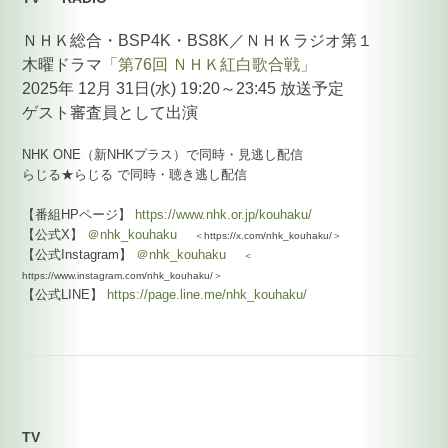
ＮＨＫ総合・BSP4K・BS8K／ＮＨＫラジオ第１
木曜ドラマ
「第76回 ＮＨＫ紅白歌合戦」
2025年 12月 31日(水) 19:20～23:45 放送予定
ゲスト審査員として出演
NHK ONE（新NHKプラス）で同時・見逃し配信
らじる★らじる で同時・聴き逃し配信
【番組HPページ】
https://www.nhk.or.jp/kouhaku/
【公式X】
＠nhk_kouhaku
＜https://x.com/nhk_kouhaku/＞
【公式Instagram】
＠nhk_kouhaku
＜
https://www.instagram.com/nhk_kouhaku/＞
【公式LINE】
https://page.line.me/nhk_kouhaku/
TV