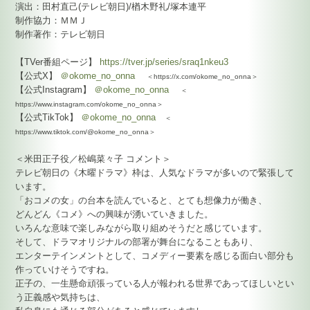
演出：田村直己(テレビ朝日)/楢木野礼/塚本連平
制作協力：ＭＭＪ
制作著作：テレビ朝日
【TVer番組ページ】
https://tver.jp/series/sraq1nkeu3
【公式X】
＠okome_no_onna
＜https://x.com/okome_no_onna＞
【公式Instagram】
＠okome_no_onna
＜
https://www.instagram.com/okome_no_onna＞
【公式TikTok】
＠okome_no_onna
＜
https://www.tiktok.com/@okome_no_onna＞
＜米田正子役／松嶋菜々子 コメント＞
テレビ朝日の《木曜ドラマ》枠は、人気なドラマが多いので緊張して
います。
「おコメの女」の台本を読んでいると、とても想像力が働き、
どんどん《コメ》への興味が湧いていきました。
いろんな意味で楽しみながら取り組めそうだと感じています。
そして、ドラマオリジナルの部署が舞台になることもあり、
エンターテインメントとして、コメディー要素を感じる面白い部分も
作っていけそうですね。
正子の、一生懸命頑張っている人が報われる世界であってほしいとい
う正義感や気持ちは、