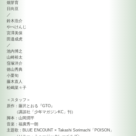
畑芽育
日向亘
／
鈴木浩介
やべけんじ
宮澤美保
田邉成虎
／
池内博之
山崎裕太
窪塚洋介
徳山秀典
小栗旬
藤木直人
松嶋菜々子
＜スタッフ＞
原作：藤沢とおる『GTO』
（講談社「少年マガジンKC」刊）
脚本：山岡潤平
音楽：福廣秀一朗
主題歌：BLUE ENCOUNT × Takashi Sorimachi「POISON」