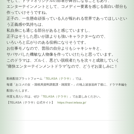
そして、ドラマオリジナルの部署が舞台になることもあり、
エンターテインメントとして、コメディー要素を感じる面白い部分も
作っていけそうですね。
正子の、一生懸命頑張っている人が報われる世界であってほしいとい
う正義感や気持ちは、
私自身にも通じる部分があると感じていますし、
正子はそうした思いが誰よりも強いキャラクターなので、
いろいろと広がりのある役柄になりそうです。
お仕事モノなので、普段の自分よりもシャキシャキと、
サバサバした機敏な人物像を作っていけたらと思っています。
このドラマは、ズルく、悪どい脱税者たちを次々と成敗していく
“痛快エンターテインメントドラマ”なので、どうぞお楽しみに！
動画配信プラットフォーム「
TELASA（テラサ）
」では、
毎週「おコメの女 －国税局資料調査課・雑国室－」の地上波放送終了後に、ドラマ本編を
配信いたします。
何度も見たい方は、ぜひ「
TELASA（テラサ）
」でお楽しみください。
【TELASA（テラサ）公式サイト】
https://navi.telasa.jp/