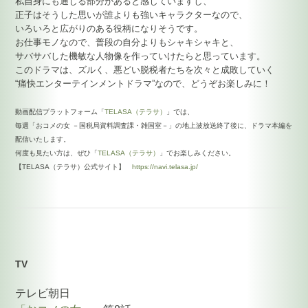
私自身にも通じる部分があると感じていますし、
正子はそうした思いが誰よりも強いキャラクターなので、
いろいろと広がりのある役柄になりそうです。
お仕事モノなので、普段の自分よりもシャキシャキと、
サバサバした機敏な人物像を作っていけたらと思っています。
このドラマは、ズルく、悪どい脱税者たちを次々と成敗していく
“痛快エンターテインメントドラマ”なので、どうぞお楽しみに！
動画配信プラットフォーム「
TELASA（テラサ）
」では、
毎週「おコメの女 －国税局資料調査課・雑国室－」の地上波放送終了後に、ドラマ本編を
配信いたします。
何度も見たい方は、ぜひ「
TELASA（テラサ）
」でお楽しみください。
【TELASA（テラサ）公式サイト】
https://navi.telasa.jp/
TV
テレビ朝日